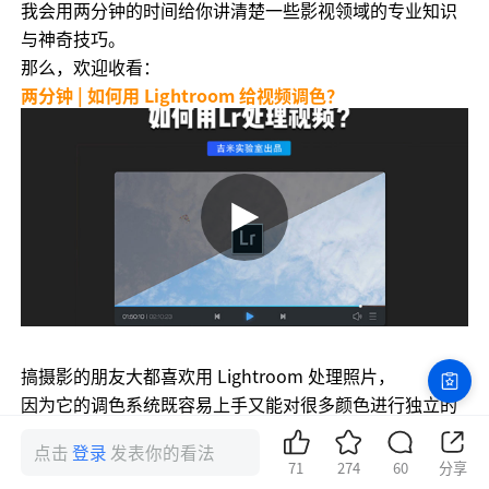
我会用两分钟的时间给你讲清楚一些影视领域的专业知识
与神奇技巧。
那么，欢迎收看：
两分钟 | 如何用 Lightroom 给视频调色？
搞摄影的朋友大都喜欢用 Lightroom 处理照片，
因为它的调色系统既容易上手又能对很多颜色进行独立的
控制。
点击
登录
发表你的看法
如果你接触过视频调色，看着那些专业视频调色软件的面
71
274
60
分享