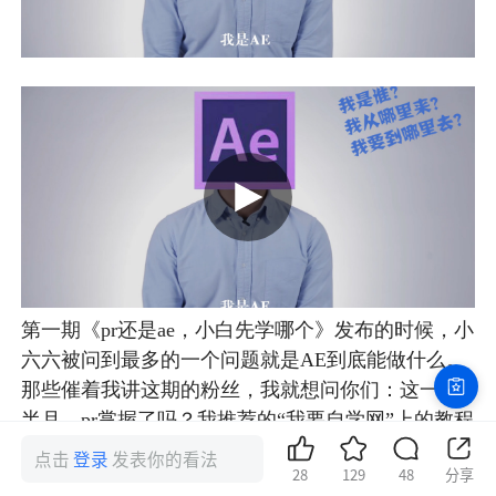
第一期《pr还是ae，小白先学哪个》发布的时候，小
六六被问到最多的一个问题就是AE到底能做什么。
那些催着我讲这期的粉丝，我就想问你们：这一个
半月，pr掌握了吗？我推荐的“我要自学网”上的教程
都学完了吗？没有的话学完pr再来学ae，你的最终目
点击
登录
发表你的看法
28
129
48
分享
标是剪视频不是在朋友圈里面装逼，OK？