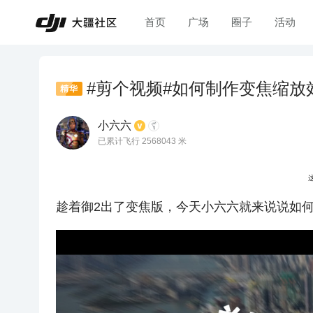
首页
广场
圈子
活动
#剪个视频#如何制作变焦缩放
精华
小六六
已累计飞行 2568043 米
趁着御2
出了变焦版，今天小六六就来说说如