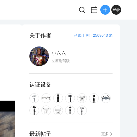
登录
关于作者
已累计飞行 2568043 米
小六六
左座副驾驶
认证设备
最新帖子
更多