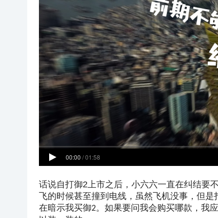
话说自打御
2
上市之后，小六六一直在纠结要
飞的时候甚至撞到电线，虽然飞机没事，但是
在暗示我买御
。
如果要问我会购买哪款，我
2