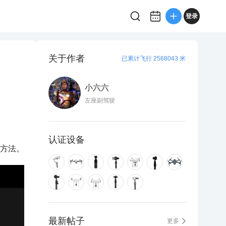
登录
关于作者
已累计飞行 2568043 米
小六六
左座副驾驶
认证设备
作方法。
最新帖子
更多