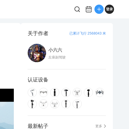
登录
关于作者
已累计飞行 2568043 米
小六六
左座副驾驶
认证设备
最新帖子
更多