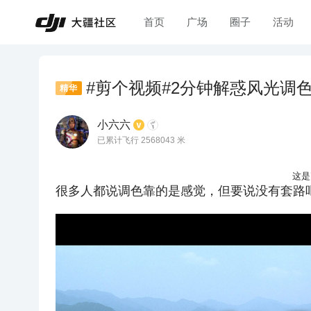
首页
广场
圈子
活动
#剪个视频#2分钟解惑风光调
精华
小六六
已累计飞行 2568043 米
这是
很多人都说调色靠的是感觉，但要说没有套路