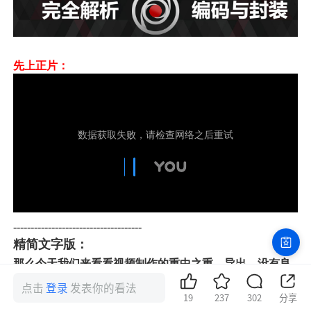
先上正片：
-------------------------------------
精简文字版：
那么今天我们来看看视频制作的重中之重，导出，没有良
好的导出，无论多好的前期拍摄，亦或是渲染均会化为乌
点击
登录
发表你的看法
19
237
302
分享
有，有许多朋友常常遇到导出后视频文件巨大，同时没有