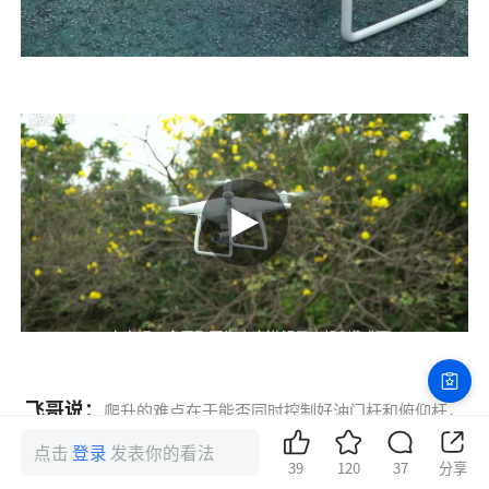
飞哥说：
爬升的难点在于能否同时控制好油门杆和俯仰杆，
也就是要清楚地掌握推杆时飞机的运动速度。所以练习时要匀
点击
登录
发表你的看法
速推杆，熟悉飞机的速度变化，才能真正掌握爬升与俯冲的飞
39
120
37
分享